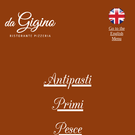
Go to the
English
Menu
Antipasti
Primi
Pesce